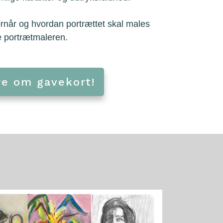
rnår og hvordan portrættet skal males
de portrætmaleren.
e om gavekort!