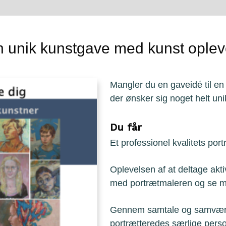
n unik kunstgave med kunst oplev
Mangler du en gaveidé til en 
der ønsker sig noget helt un
Du får
Et professionel kvalitets po
Oplevelsen af at deltage akti
med portrætmaleren og se mal
Gennem samtale og samvær 
portrætteredes særlige perso