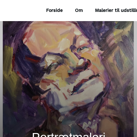
Forside
Om
Malerier til udstill