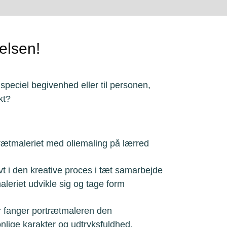
elsen!
speciel begivenhed eller til personen,
ikt?
rtrætmaleriet med oliemaling på lærred
vt i den kreative proces i tæt samarbejde
eriet udvikle sig og tage form
fanger portrætmaleren den
nlige karakter og udtryksfuldhed.