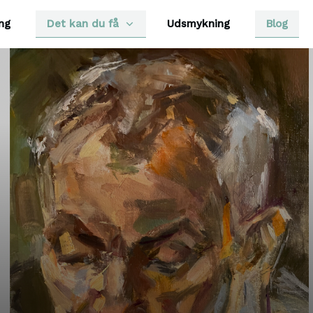
ing
Det kan du få
Udsmykning
Blog