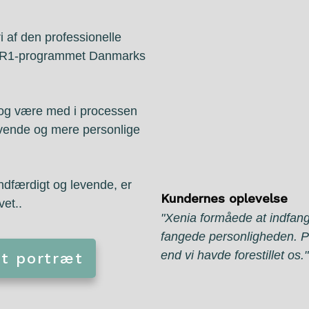
i af den professionelle
i DR1-programmet Danmarks
e og være med i processen
evende og mere personlige
andfærdigt og levende, er
Kundernes oplevelse
vet..
"Xenia formåede at indfang
fangede personligheden. Po
end vi havde forestillet os."
gt portræt