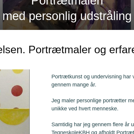
Portrætmaleri
med personlig udstråling
lsen. Portrætmaler og erfar
Portrætkunst og undervisning har 
gennem mange år.
Jeg maler personlige portrætter m
unikke ved hvert menneske.
Samtidig har jeg gennem flere år u
TegneskoleKBH og afholdt Portræ