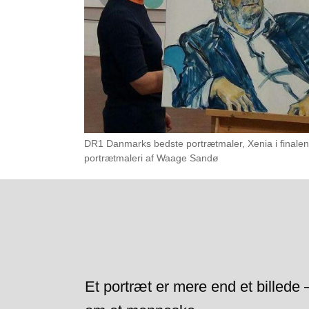
DR1 Danmarks bedste portrætmaler, Xenia i finale
portrætmaleri af Waage Sandø
Et portræt er mere end et billede –